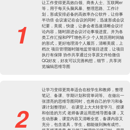
让工作变得更高效白领、商务人士、互联网er
等，用于每天头脑风暴、整理思路、工作计
划，形成安排必备的高效率办公软件，让你事
半功倍 会议速记在会议的同时，迅速形成会议
1
纪要，美观，快捷，让参会者迅速清晰会议讨
论内容，随时跟进会议讨论事项进度。并为各
类工作汇报和PPT增色不少 个人简历用时间轴
的形式，更好地理清个人履历，清晰美观，上
档次 项目管理随时随地监管项目进度，让项目
执行有保障 协作共享通过分享原文件给微信
QQ好友，好友可以完善构想，细节，共享浏
览编辑思维导图
让学习变得更简单适合在校学生和教师，整理
笔记、备课、学期计划和背单词等。 在做出一
张漂亮的思维导图同时，也将自己的学习和备
2
课计划整理好。 在课堂上大大转变学习、授课
和创造的方式 老师备课运用思维导图备课，又
生动形象，课堂内容又清晰全览，备课内容又
充分，包含道具，学生，都能做到胸有成竹。
提高授课质量 复习笔记整理学习笔记时，用思